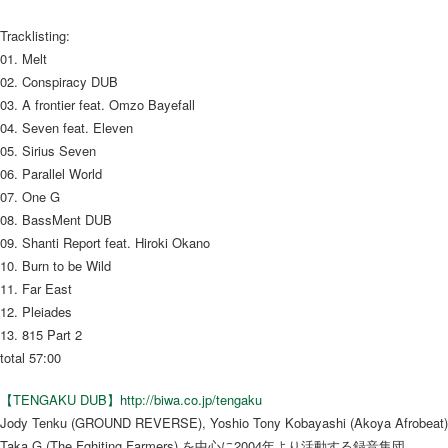
Tracklisting:
01. Melt
02. Conspiracy DUB
03. A frontier feat. Omzo Bayefall
04. Seven feat. Eleven
05. Sirius Seven
06. Parallel World
07. One G
08. BassMent DUB
09. Shanti Report feat. Hiroki Okano
10. Burn to be Wild
11. Far East
12. Pleiades
13. 815 Part 2
total 57:00
【TENGAKU DUB】http://biwa.co.jp/tengaku
Jody Tenku (GROUND REVERSE), Yoshio Tony Kobayashi (Akoya Afrobeat)
Taka G (The Fghiting Farmers) を中心に2004年より活動する録音集団。