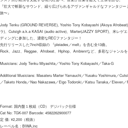
『壮大で斬新なサウンド、繰り広げられるアヴァンギャルドなファンタジー 記憶
旅〜』
Jody Tenku (GROUND REVERSE), Yoshio Tony Kobayashi (Akoya Afr
ラ)、Cutsigh a.k.a KASAI (audio active)、Marter(JAZZY 
ディングに参加した、濃密なRECファンタジー！
先行リリースした7inch収録の 『pleiades／melt』を含む全13曲。
Rock、Jazz、Reggae、Afrobeat、Hiphop、Ambienrなど、多彩なジ
Musicians: Jody Tenku Miyashita／Yoshio Tony Kobayashi／Taka-G
Additional Musicians: Masateru Marter Yamauchi／Yusaku Yoshimura／Cut
／Taketo Honda／Nao Nakazawa／Eigo Todoroki／Katsu Tanaka／Eleven／F
Format: 国内盤１枚組（CD） デジパック仕様
Cat No: TGK-007 Barcode: 4582262900077
定 価: ¥2,200（税抜）
レーベル名：BIWA,inc