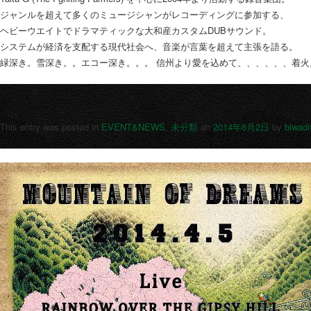
ジャンルを超えて多くのミュージシャンがレコーディングに参加する、
ヘビーウエイトでドラマティックな大和産カスタムDUBサウンド。
システムが経済を支配する現代社会へ、音楽が言葉を超えて主張を語る。
緑深き。雪深き。。エコー深き。。。 信州より愛を込めて、、、、、、着火
This entry was posted in
EVENT&NEWS
,
未分類
on
2014年6月2日
by
biwad